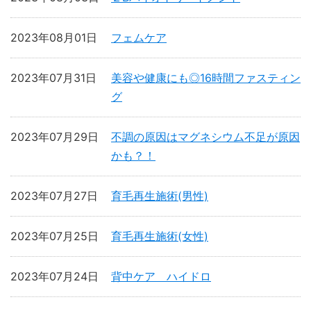
2023年08月01日
フェムケア
2023年07月31日
美容や健康にも◎16時間ファスティン
グ
2023年07月29日
不調の原因はマグネシウム不足が原因
かも？！
2023年07月27日
育毛再生施術(男性)
2023年07月25日
育毛再生施術(女性)
2023年07月24日
背中ケア ハイドロ