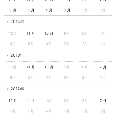
6 月
5 月
4 月
3 月
2月
1月
2014年
12月
11 月
10 月
9月
8月
7月
6月
5月
4月
3月
2月
1月
2013年
12月
11 月
10 月
9月
8月
7 月
6月
5月
4月
3月
2月
1月
2012年
12 月
11月
10月
9月
8月
7 月
6月
5月
4月
3月
2月
1月