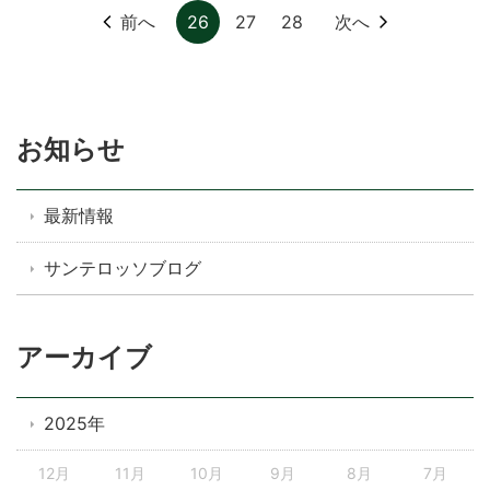
前へ
26
27
28
次へ
お知らせ
最新情報
サンテロッソブログ
アーカイブ
2025年
12月
11月
10月
9月
8月
7月