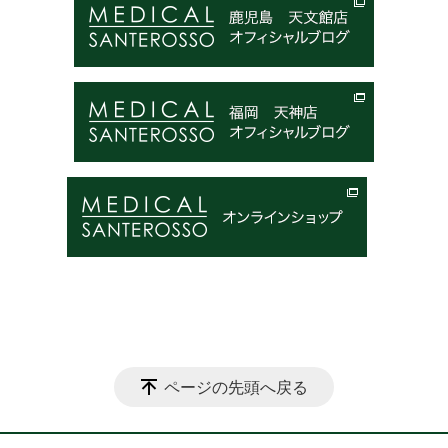
ページの先頭へ戻る