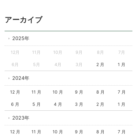
アーカイブ
2025年
12月
11月
10月
9月
8月
7月
6月
5月
4月
3月
2 月
1 月
2024年
12 月
11 月
10 月
9 月
8 月
7 月
6 月
5 月
4 月
3 月
2 月
1 月
2023年
12 月
11 月
10 月
9 月
8 月
7 月