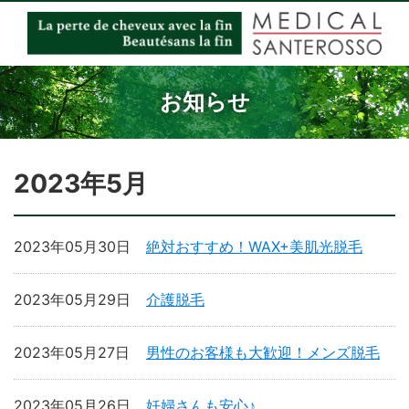
お知らせ
2023年5月
2023年05月30日
絶対おすすめ！WAX+美肌光脱毛
2023年05月29日
介護脱毛
2023年05月27日
男性のお客様も大歓迎！メンズ脱毛
2023年05月26日
妊婦さんも安心♪