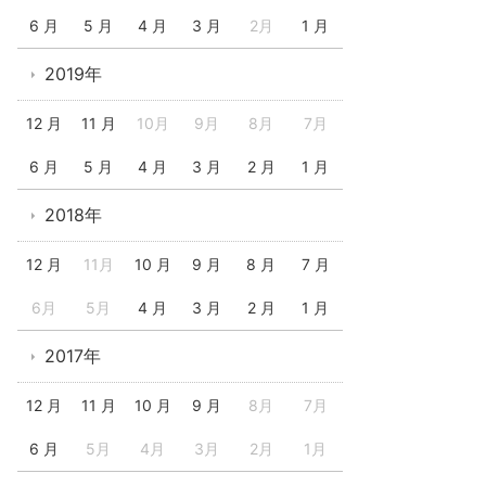
6 月
5 月
4 月
3 月
2月
1 月
2019年
12 月
11 月
10月
9月
8月
7月
6 月
5 月
4 月
3 月
2 月
1 月
2018年
12 月
11月
10 月
9 月
8 月
7 月
6月
5月
4 月
3 月
2 月
1 月
2017年
12 月
11 月
10 月
9 月
8月
7月
6 月
5月
4月
3月
2月
1月