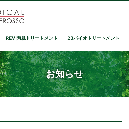
REVI陶肌トリートメント
2Bバイオトリートメント
お知らせ