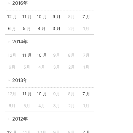
2016年
12 月
11 月
10 月
9 月
8月
7 月
6 月
5 月
4 月
3 月
2月
1月
2014年
12月
11 月
10 月
9月
8月
7月
6月
5月
4月
3月
2月
1月
2013年
12月
11 月
10 月
9月
8月
7 月
6月
5月
4月
3月
2月
1月
2012年
12 月
11月
10月
9月
8月
7 月