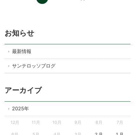
お知らせ
最新情報
サンテロッソブログ
アーカイブ
2025年
12月
11月
10月
9月
8月
7月
6月
5月
4月
3月
2 月
1 月