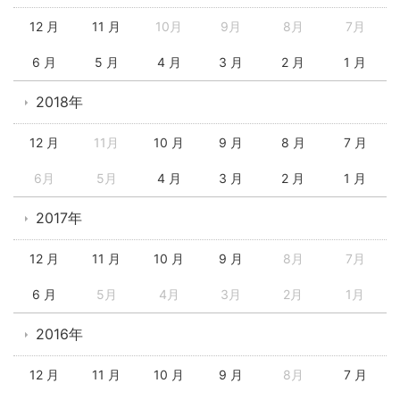
12 月
11 月
10月
9月
8月
7月
6 月
5 月
4 月
3 月
2 月
1 月
2018年
12 月
11月
10 月
9 月
8 月
7 月
6月
5月
4 月
3 月
2 月
1 月
2017年
12 月
11 月
10 月
9 月
8月
7月
6 月
5月
4月
3月
2月
1月
2016年
12 月
11 月
10 月
9 月
8月
7 月