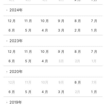
2024年
12 月
11 月
10 月
9 月
8 月
7 月
6 月
5 月
4 月
3 月
2 月
1 月
2023年
12 月
11 月
10 月
9 月
8 月
7 月
6 月
5 月
4 月
3月
2月
1月
2020年
12月
11月
10月
9月
8 月
7月
6 月
5 月
4 月
3 月
2月
1 月
2019年