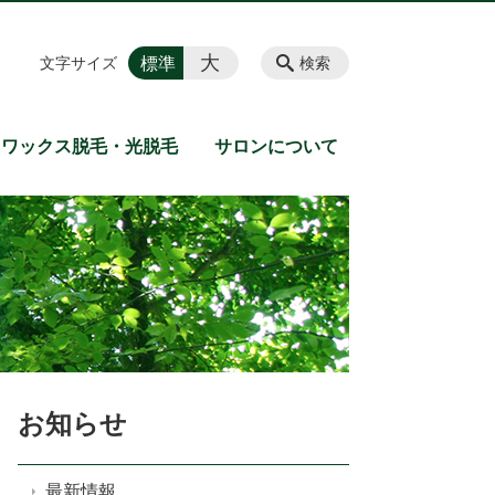
大
標準
文字サイズ
検索
ワックス脱毛・光脱毛
サロンについて
お知らせ
最新情報