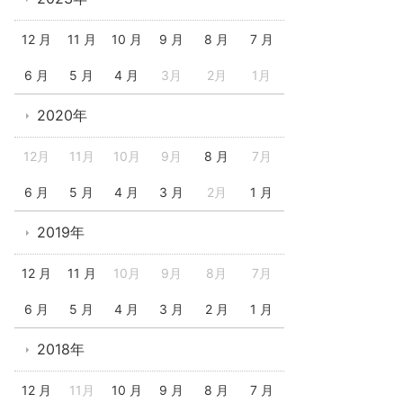
12 月
11 月
10 月
9 月
8 月
7 月
6 月
5 月
4 月
3月
2月
1月
2020年
12月
11月
10月
9月
8 月
7月
6 月
5 月
4 月
3 月
2月
1 月
2019年
12 月
11 月
10月
9月
8月
7月
6 月
5 月
4 月
3 月
2 月
1 月
2018年
12 月
11月
10 月
9 月
8 月
7 月