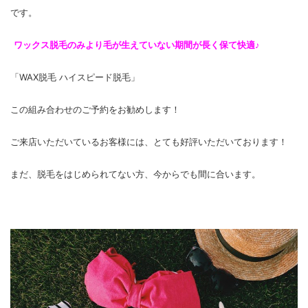
です。
ワックス脱毛のみより毛が生えていない期間が長く保て快適♪
「WAX脱毛 ハイスピード脱毛」
この組み合わせのご予約をお勧めします！
ご来店いただいているお客様には、とても好評いただいております！
まだ、脱毛をはじめられてない方、今からでも間に合います。