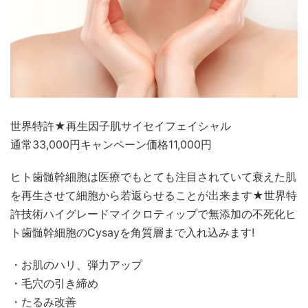
世界特許★再生因子肌サイセイフェイシャル
通常33,000円キャンペーン価格11,000円
ヒト歯髄幹細胞は医療でもとても注目されていて衰えた肌
を再生させて細胞から若返らせることが出来ます★世界特
許技術ハイグレードマイクロティップで無添加の不死化ヒ
ト歯髄幹細胞のCysayを角質層まで入れ込みます!
・お肌のハリ、弾力アップ
・毛穴の引き締め
・たるみ改善