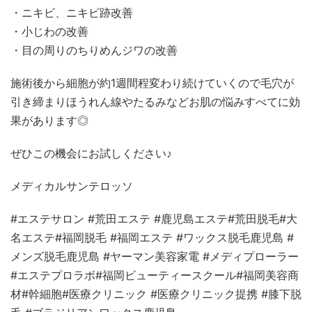
・ニキビ、ニキビ跡改善
・小じわの改善
・目の周りのちりめんジワの改善
施術後から細胞が約1週間程変わり続けていくので毛穴が
引き締まりほうれん線やたるみなどお肌の悩みすべてに効
果があります◎
ぜひこの機会にお試しください♪
メディカルサンテロッソ
#エステサロン #荒田エステ #鹿児島エステ#荒田脱毛#大
名エステ#福岡脱毛 #福岡エステ #ワックス脱毛鹿児島 #
メンズ脱毛鹿児島 #ヤーマン美容家電 #メディプローラー
#エステプロラボ#福岡ビューティースクール#福岡美容商
材#幹細胞#医療クリニック #医療クリニック提携 #膝下脱