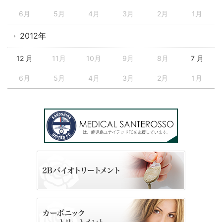
6月
5月
4月
3月
2月
1月
2012年
12 月
11月
10月
9月
8月
7 月
6月
5月
4月
3月
2月
1月