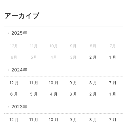
アーカイブ
2025年
12月
11月
10月
9月
8月
7月
6月
5月
4月
3月
2 月
1 月
2024年
12 月
11 月
10 月
9 月
8 月
7 月
6 月
5 月
4 月
3 月
2 月
1 月
2023年
12 月
11 月
10 月
9 月
8 月
7 月