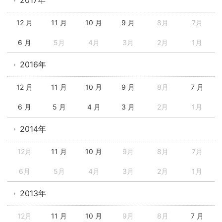
2017年
12 月
11 月
10 月
9 月
8月
7月
6 月
5月
4月
3月
2月
1月
2016年
12 月
11 月
10 月
9 月
8月
7 月
6 月
5 月
4 月
3 月
2月
1月
2014年
12月
11 月
10 月
9月
8月
7月
6月
5月
4月
3月
2月
1月
2013年
12月
11 月
10 月
9月
8月
7 月