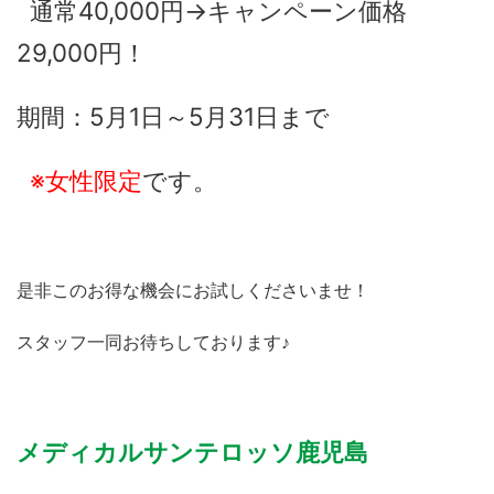
通常40,000円→キャンペーン価格
29,000円！
期間：5月1日～5月31日まで
※女性限定
です。
是非このお得な機会にお試しくださいませ！
スタッフ一同お待ちしております♪
メディカルサンテロッソ鹿児島