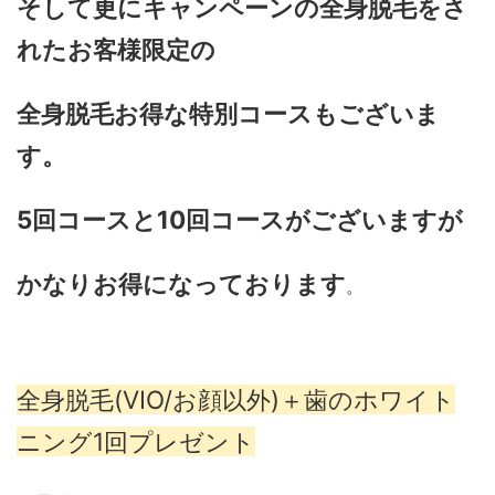
そして更にキャンペーンの全身脱毛をさ
れたお客様限定の
全身脱毛お得な特別コースもございま
す。
5回コースと10回コースがございますが
かなりお得になっております
。
全身脱毛(VIO/お顔以外)＋歯のホワイト
ニング1回プレゼント