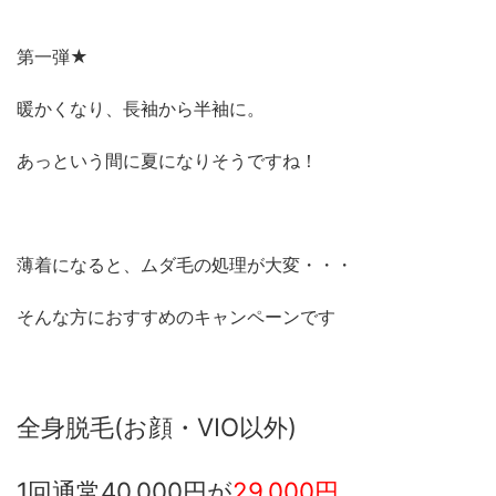
第一弾★
暖かくなり、長袖から半袖に。
あっという間に夏になりそうですね！
薄着になると、ムダ毛の処理が大変・・・
そんな方におすすめのキャンペーンです
全身脱毛(お顔・VIO以外)
1回通常40,000円が
29,000円