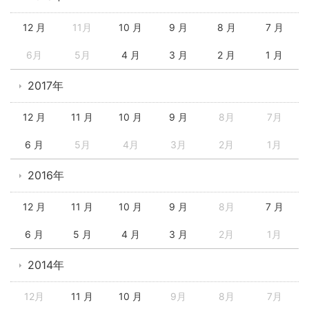
12 月
11月
10 月
9 月
8 月
7 月
6月
5月
4 月
3 月
2 月
1 月
2017年
12 月
11 月
10 月
9 月
8月
7月
6 月
5月
4月
3月
2月
1月
2016年
12 月
11 月
10 月
9 月
8月
7 月
6 月
5 月
4 月
3 月
2月
1月
2014年
12月
11 月
10 月
9月
8月
7月