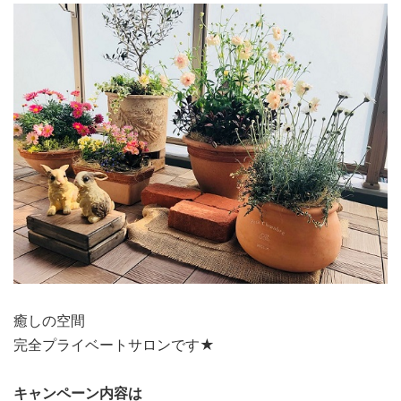
癒しの空間
完全プライベートサロンです★
キャンペーン内容は