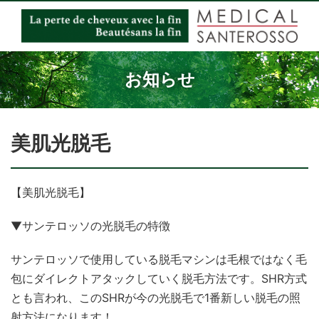
お知らせ
美肌光脱毛
【美肌光脱毛】
▼サンテロッソの光脱毛の特徴
サンテロッソで使用している脱毛マシンは毛根ではなく毛
包にダイレクトアタックしていく脱毛方法です。SHR方式
とも言われ、このSHRが今の光脱毛で1番新しい脱毛の照
射方法になります！