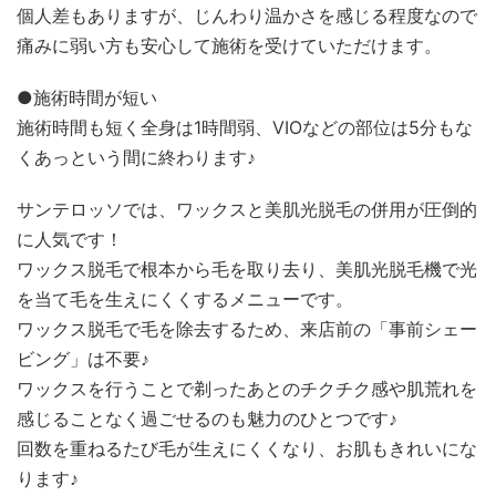
個人差もありますが、じんわり温かさを感じる程度なので
痛みに弱い方も安心して施術を受けていただけます。
●施術時間が短い
施術時間も短く全身は1時間弱、VIOなどの部位は5分もな
くあっという間に終わります♪
サンテロッソでは、ワックスと美肌光脱毛の併用が圧倒的
に人気です！
ワックス脱毛で根本から毛を取り去り、美肌光脱毛機で光
を当て毛を生えにくくするメニューです。
ワックス脱毛で毛を除去するため、来店前の「事前シェー
ビング」は不要♪
ワックスを行うことで剃ったあとのチクチク感や肌荒れを
感じることなく過ごせるのも魅力のひとつです♪
回数を重ねるたび毛が生えにくくなり、お肌もきれいにな
ります♪