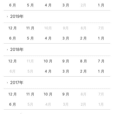
6 月
5 月
4 月
3 月
2月
1 月
2019年
12 月
11 月
10月
9月
8月
7月
6 月
5 月
4 月
3 月
2 月
1 月
2018年
12 月
11月
10 月
9 月
8 月
7 月
6月
5月
4 月
3 月
2 月
1 月
2017年
12 月
11 月
10 月
9 月
8月
7月
6 月
5月
4月
3月
2月
1月