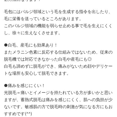
毛包にはバルジ領域という毛を生成する指令を出したり、
毛に栄養を送っているところがあります。
このバルジ領域の機能を弱らせ止める事で毛を生えにくく
し、徐々に生えなくさせます。
●白毛、産毛にも効果あり！
またメラニン色素に反応する仕組みではないため、従来の
脱毛機では対応できなかった白毛や産毛にも◎
白毛も諦めずに脱毛ができ、痛みがないため顔やデリケー
トな場所も安心して脱毛できます。
●痛みを感じにくい！
光脱毛＝痛いとイメージを持たれている方が多いかと思い
ますが、蓄熱式脱毛は痛みを感じにくく、肌への負担が少
ないです。敏感肌の方で脱毛時の刺激が気になる方にもお
すすめです(^^)