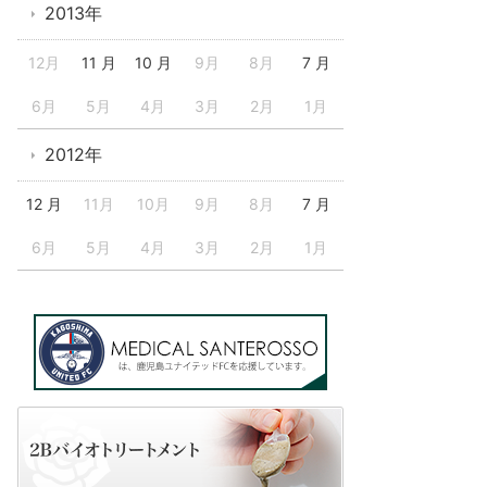
2013年
12月
11 月
10 月
9月
8月
7 月
6月
5月
4月
3月
2月
1月
2012年
12 月
11月
10月
9月
8月
7 月
6月
5月
4月
3月
2月
1月