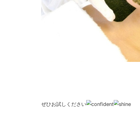
ぜひお試しください