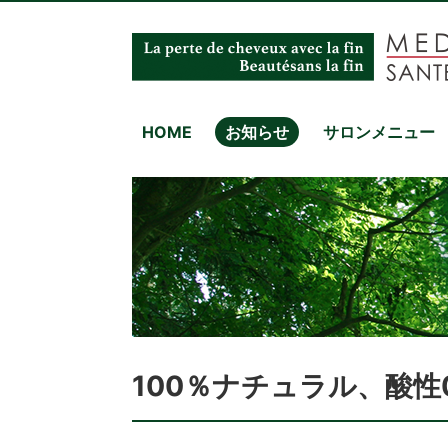
HOME
お知らせ
サロンメニュー
100％ナチュラル、酸性0％の