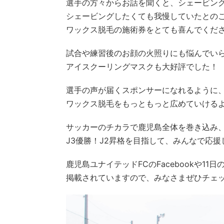
選手の方々からお話を聞くと、シェービン
シェービングしたくても我慢していたとの
ワックス脱毛の施術券をとても喜んでくだ
試合や練習後のお顔の火照りにも悩んでい
アイスクーリングマスクも大好評でした！
選手の声が届くスポンサーになれるように
ワックス脱毛をもっともっと広めていける
サッカーのチカラで鹿児島全体を巻き込み
J3優勝！J2昇格を目指して、みんなで応
鹿児島ユナイテッドFCのFacebookや11
掲載されていますので、みなさまぜひチェッ