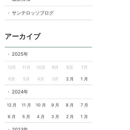
サンテロッソブログ
アーカイブ
2025年
12月
11月
10月
9月
8月
7月
6月
5月
4月
3月
2 月
1 月
2024年
12 月
11 月
10 月
9 月
8 月
7 月
6 月
5 月
4 月
3 月
2 月
1 月
2023年