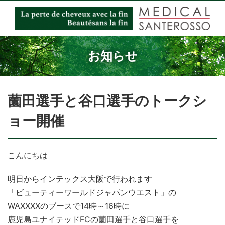
お知らせ
薗田選手と谷口選手のトークシ
ョー開催
こんにちは
明日からインテックス大阪で行われます
「ビューティーワールドジャパンウエスト」の
WAXXXXのブースで14時～16時に
鹿児島ユナイテッドFCの薗田選手と谷口選手を