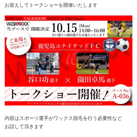
お迎えしてトークショーを開催いたします
内容はスポーツ選手がワックス脱毛を行う必要性など
お話して頂きます