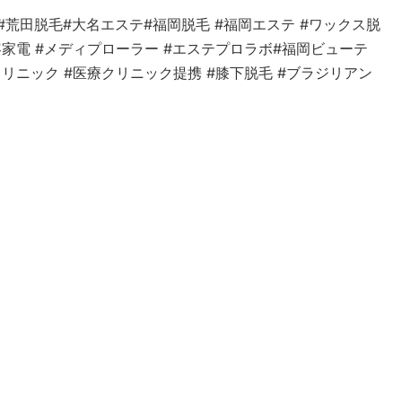
#荒田脱毛#大名エステ#福岡脱毛 #福岡エステ #ワックス脱
容家電 #メディプローラー #エステプロラボ#福岡ビューテ
リニック #医療クリニック提携 #膝下脱毛 #ブラジリアン