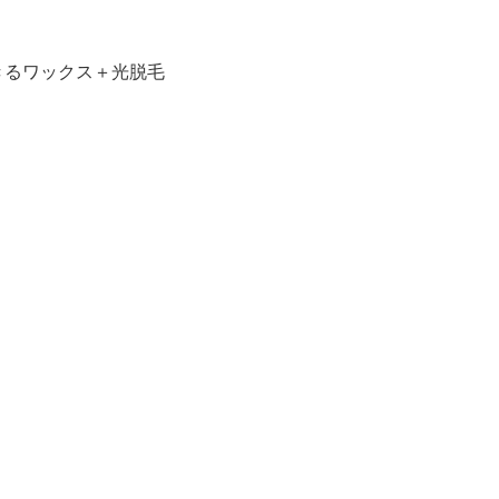
きるワックス＋光脱毛