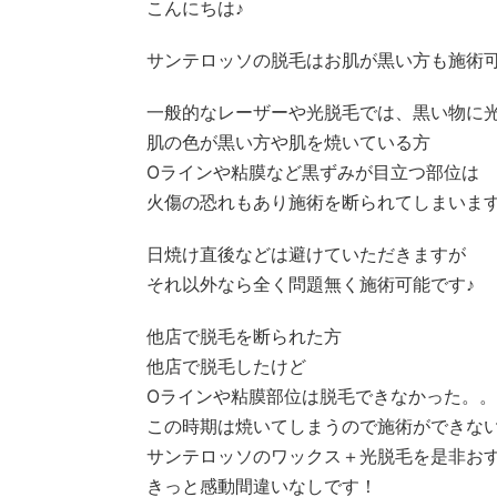
こんにちは♪
サンテロッソの脱毛はお肌が黒い方も施術
一般的なレーザーや光脱毛では、黒い物に
肌の色が黒い方や肌を焼いている方
Oラインや粘膜など黒ずみが目立つ部位は
火傷の恐れもあり施術を断られてしまいま
日焼け直後などは避けていただきますが
それ以外なら全く問題無く施術可能です♪
他店で脱毛を断られた方
他店で脱毛したけど
Oラインや粘膜部位は脱毛できなかった。
この時期は焼いてしまうので施術ができな
サンテロッソのワックス＋光脱毛を是非お
きっと感動間違いなしです！