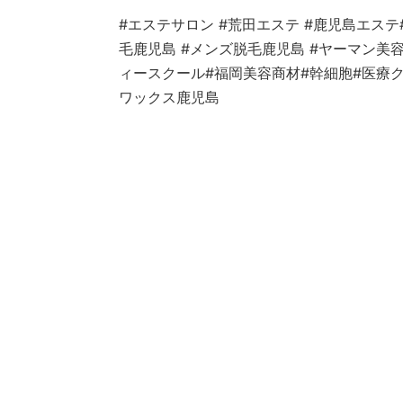
#エステサロン #荒田エステ #鹿児島エステ
毛鹿児島 #メンズ脱毛鹿児島 #ヤーマン美
ィースクール#福岡美容商材#幹細胞#医療ク
ワックス鹿児島