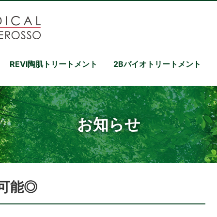
REVI陶肌トリートメント
2Bバイオトリートメント
お知らせ
可能◎