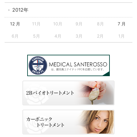
2012年
12 月
11月
10月
9月
8月
7 月
6月
5月
4月
3月
2月
1月