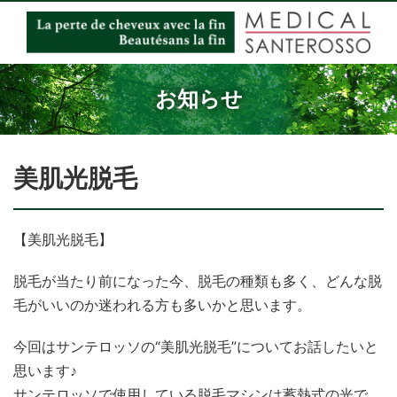
お知らせ
美肌光脱毛
【美肌光脱毛】
脱毛が当たり前になった今、脱毛の種類も多く、どんな脱
毛がいいのか迷われる方も多いかと思います。
今回はサンテロッソの“美肌光脱毛”についてお話したいと
思います♪
サンテロッソで使用している脱毛マシンは蓄熱式の光で、