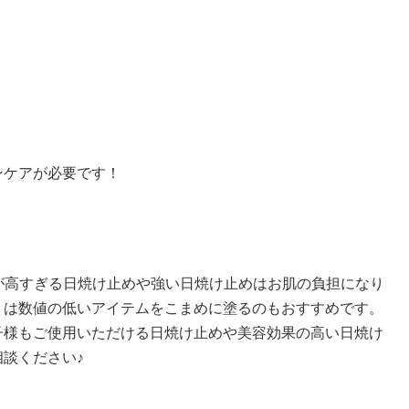
ンケアが必要です！
値が高すぎる日焼け止めや強い日焼け止めはお肌の負担になり
くは数値の低いアイテムをこまめに塗るのもおすすめです。
子様もご使用いただける日焼け止めや美容効果の高い日焼け
談ください♪