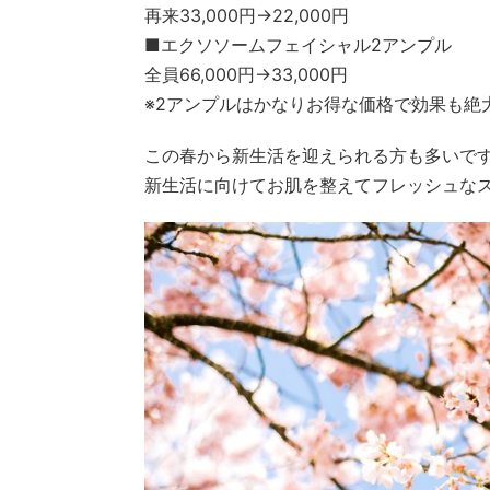
再来33,000円→22,000円
■エクソソームフェイシャル2アンプル
全員66,000円→33,000円
※2アンプルはかなりお得な価格で効果も絶
この春から新生活を迎えられる方も多いで
新生活に向けてお肌を整えてフレッシュなス