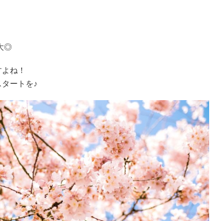
大◎
すよね！
タートを♪