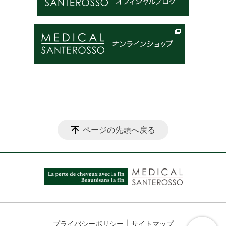
ページの先頭へ戻る
プライバシーポリシー
サイトマップ