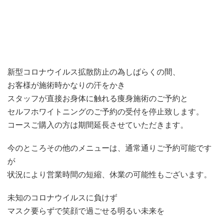
新型コロナウイルス拡散防止の為しばらくの間、
お客様が施術時かなりの汗をかき
スタッフが直接お身体に触れる痩身施術のご予約と
セルフホワイトニングのご予約の受付を停止致します。
コースご購入の方は期間延長させていただきます。
今のところその他のメニューは、通常通りご予約可能です
が
状況により営業時間の短縮、休業の可能性もございます。
未知のコロナウイルスに負けず
マスク要らずで笑顔で過ごせる明るい未来を