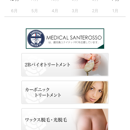
6月
5月
4月
3月
2月
1月