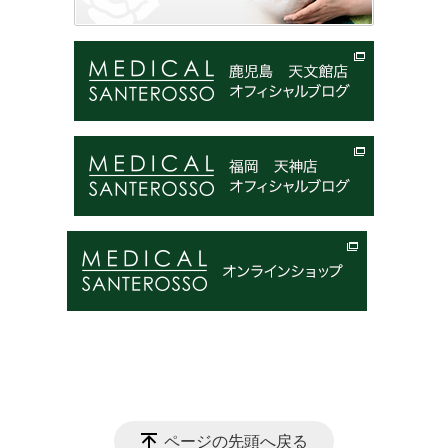
ページの先頭へ戻る