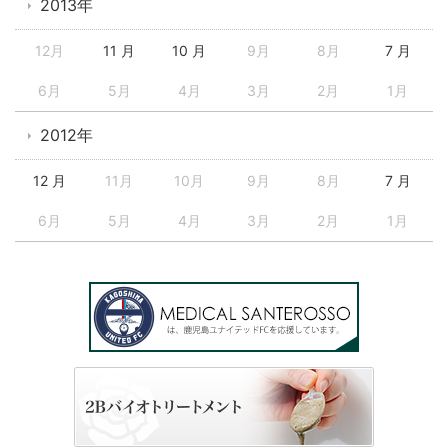
2013年
12月
11 月
10 月
9月
8月
7 月
6月
5月
4月
3月
2月
1月
2012年
12 月
11月
10月
9月
8月
7 月
6月
5月
4月
3月
2月
1月