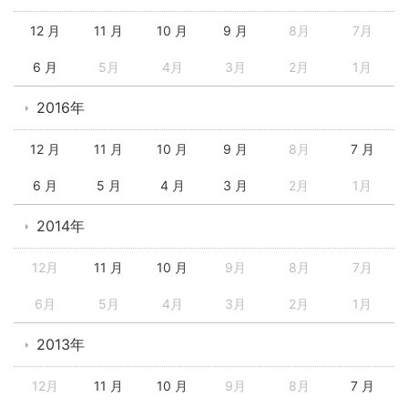
12 月
11 月
10 月
9 月
8月
7月
6 月
5月
4月
3月
2月
1月
2016年
12 月
11 月
10 月
9 月
8月
7 月
6 月
5 月
4 月
3 月
2月
1月
2014年
12月
11 月
10 月
9月
8月
7月
6月
5月
4月
3月
2月
1月
2013年
12月
11 月
10 月
9月
8月
7 月