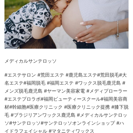
メディカルサンテロッソ
#エステサロン #荒田エステ #鹿児島エステ#荒田脱毛#大
名エステ#福岡脱毛 #福岡エステ #ワックス脱毛鹿児島 #
メンズ脱毛鹿児島 #ヤーマン美容家電 #メディプローラー
#エステプロラボ#福岡ビューティースクール#福岡美容商
材#幹細胞#医療クリニック #医療クリニック提携 #膝下脱
毛 #ブラジリアンワックス鹿児島 #メディカルサンテロッ
ソ#サンテロッソ#サンテロッソオンラインショップ #ハ
イドラフェイシャル #マタニティワックス