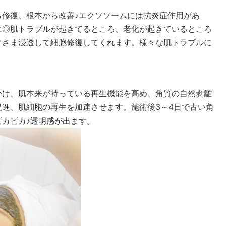
ら修復、根本から改善♪エクソソームには抗炎症作用があ
に◎肌トラブルが起きてるところ、老化が起きているところ
ぐさま浸透して細胞修復してくれます。様々な肌トラブルに
かけ、肌本来が持っている再生機能を高め、角質の自然剥離
進、肌細胞の再生を加速させます。施術後3～4日で古い角
カピカ♪透明感が出ます。