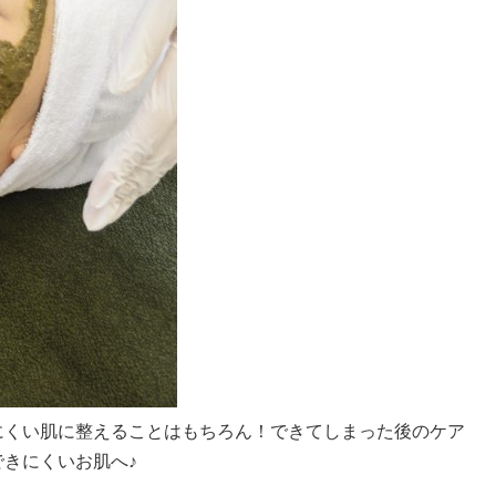
にくい肌に整えることはもちろん！できてしまった後のケア
きにくいお肌へ♪