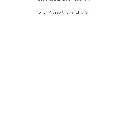
メディカルサンテロッソ