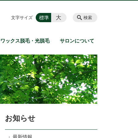
大
標準
文字サイズ
検索
ワックス脱毛・光脱毛
サロンについて
お知らせ
最新情報