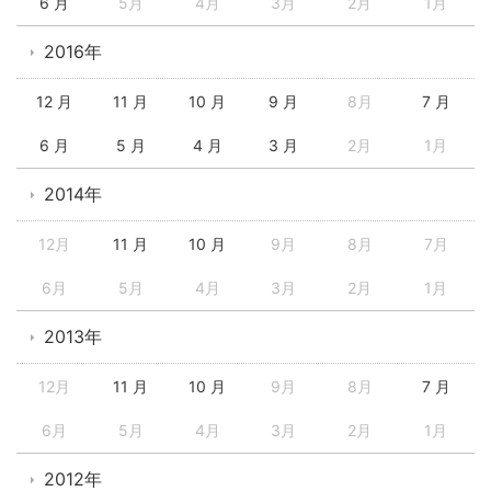
6 月
5月
4月
3月
2月
1月
2016年
12 月
11 月
10 月
9 月
8月
7 月
6 月
5 月
4 月
3 月
2月
1月
2014年
12月
11 月
10 月
9月
8月
7月
6月
5月
4月
3月
2月
1月
2013年
12月
11 月
10 月
9月
8月
7 月
6月
5月
4月
3月
2月
1月
2012年