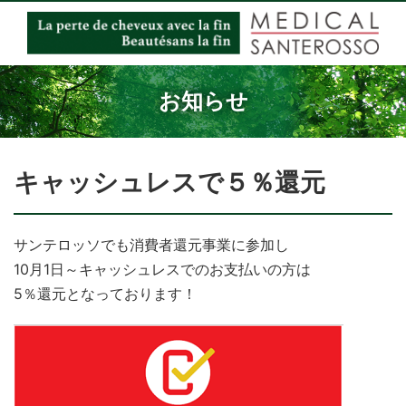
お知らせ
キャッシュレスで５％還元
サンテロッソでも消費者還元事業に参加し
10月1日～キャッシュレスでのお支払いの方は
5％還元となっております！