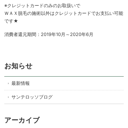
※クレジットカードのみのお取扱いで
ＷＡＸ脱毛の施術以外はクレジットカードでお支払い可能
です★
消費者還元期間：2019年10月～2020年6月
お知らせ
最新情報
サンテロッソブログ
アーカイブ